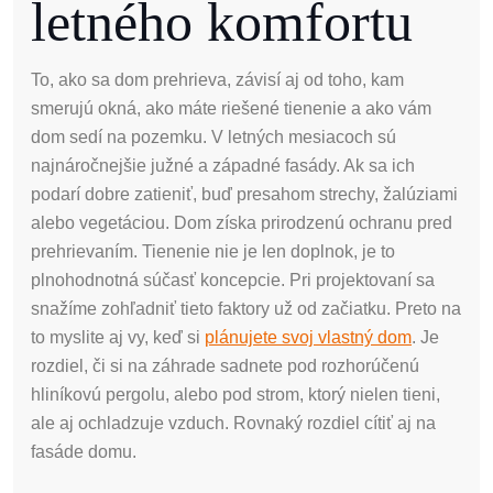
letného komfortu
To, ako sa dom prehrieva, závisí aj od toho, kam
smerujú okná, ako máte riešené tienenie a ako vám
dom sedí na pozemku. V letných mesiacoch sú
najnáročnejšie južné a západné fasády. Ak sa ich
podarí dobre zatieniť, buď presahom strechy, žalúziami
alebo vegetáciou. Dom získa prirodzenú ochranu pred
prehrievaním. Tienenie nie je len doplnok, je to
plnohodnotná súčasť koncepcie. Pri projektovaní sa
snažíme zohľadniť tieto faktory už od začiatku. Preto na
to myslite aj vy, keď si
plánujete svoj vlastný dom
. Je
rozdiel, či si na záhrade sadnete pod rozhorúčenú
hliníkovú pergolu, alebo pod strom, ktorý nielen tieni,
ale aj ochladzuje vzduch. Rovnaký rozdiel cítiť aj na
fasáde domu.