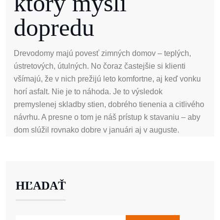
ktorý myslí
dopredu
Drevodomy majú povesť zimných domov – teplých,
ústretových, útulných. No čoraz častejšie si klienti
všímajú, že v nich prežijú leto komfortne, aj keď vonku
horí asfalt. Nie je to náhoda. Je to výsledok
premyslenej skladby stien, dobrého tienenia a citlivého
návrhu. A presne o tom je náš prístup k stavaniu – aby
dom slúžil rovnako dobre v januári aj v auguste.
HĽADAŤ