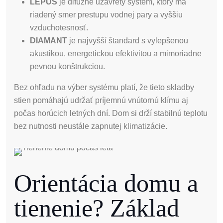
LEPUS
je difúzne uzavretý systém, ktorý má
riadený smer prestupu vodnej pary a vyššiu
vzduchotesnosť.
DIAMANT
je najvyšší štandard s vylepšenou
akustikou, energetickou efektivitou a mimoriadne
pevnou konštrukciou.
Bez ohľadu na výber systému platí, že tieto skladby
stien pomáhajú udržať príjemnú vnútornú klímu aj
počas horúcich letných dní. Dom si drží stabilnú teplotu
bez nutnosti neustále zapnutej klimatizácie.
Orientácia domu a
tienenie? Základ