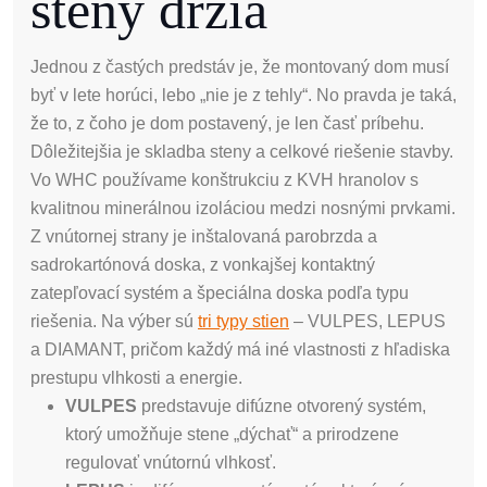
steny držia
Jednou z častých predstáv je, že montovaný dom musí
byť v lete horúci, lebo „nie je z tehly“. No pravda je taká,
že to, z čoho je dom postavený, je len časť príbehu.
Dôležitejšia je skladba steny a celkové riešenie stavby.
Vo WHC používame konštrukciu z KVH hranolov s
kvalitnou minerálnou izoláciou medzi nosnými prvkami.
Z vnútornej strany je inštalovaná parobrzda a
sadrokartónová doska, z vonkajšej kontaktný
zatepľovací systém a špeciálna doska podľa typu
riešenia. Na výber sú
tri typy stien
– VULPES, LEPUS
a DIAMANT, pričom každý má iné vlastnosti z hľadiska
prestupu vlhkosti a energie.
VULPES
predstavuje difúzne otvorený systém,
ktorý umožňuje stene „dýchať“ a prirodzene
regulovať vnútornú vlhkosť.