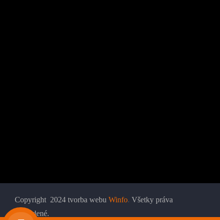
Copyright 2024 tvorba webu
Winfo
.
Všetky práva
vyhradené.