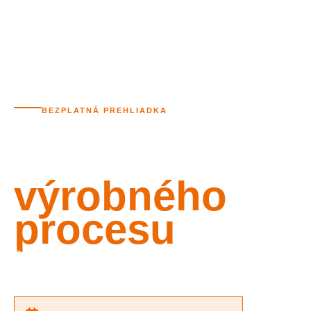
Komentovaná
BEZPLATNÁ PREHLIADKA
prehliadka
výrobného
procesu
Príďte sa pozrieť, ako vznikajú naše drevostavby.
Prehliadka je bezplatná a trvá približne 90 minút.