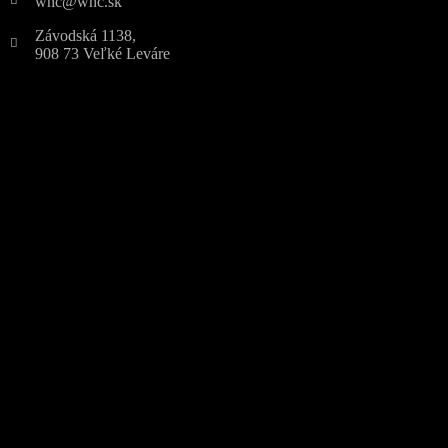
whc@whc.sk
Závodská 1138,
908 73 Veľké Leváre