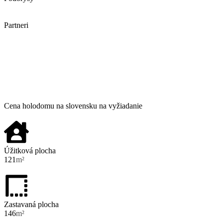
Partneri
Cena holodomu na slovensku na vyžiadanie
Úžitková plocha
121
m²
Zastavaná plocha
146
m²