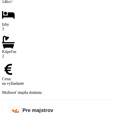
146
m²
Izby
3
Kúpeľne
2
Cena:
na vyžiadanie
Možnosť stupňa dodania
Pre majstrov