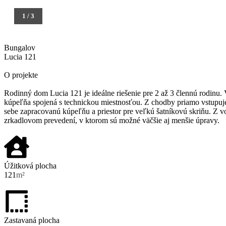
1
/
3
Bungalov
Lucia 121
O projekte
Rodinný dom Lucia 121 je ideálne riešenie pre 2 až 3 člennú rodinu. 
kúpeľňa spojená s technickou miestnosťou. Z chodby priamo vstupuje
sebe zapracovanú kúpeľňu a priestor pre veľkú šatníkovú skriňu. Z v
zrkadlovom prevedení, v ktorom sú možné väčšie aj menšie úpravy.
Úžitková plocha
121
m²
Zastavaná plocha