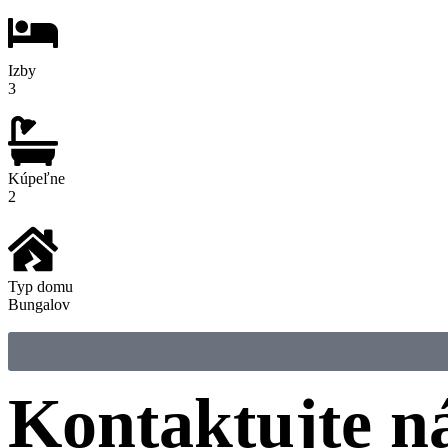
Izby
3
Kúpeľne
2
Typ domu
Bungalov
Kontaktujte n