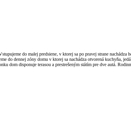
Vstupujeme do malej predsiene, v ktorej sa po pravej strane nachádza h
me do dennej zóny domu v ktorej sa nachádza otvorená kuchyňa, jedále
onku dom disponuje terasou a prestrešeným státím pre dve autá. Rodin