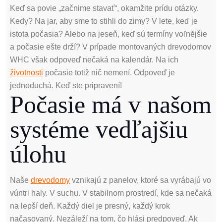
Keď sa povie „začnime stavať“, okamžite prídu otázky.
Kedy? Na jar, aby sme to stihli do zimy? V lete, keď je
istota počasia? Alebo na jeseň, keď sú termíny voľnĕjšie
a počasie ešte drží? V prípade montovaných drevodomov
WHC však odpoveď nečaká na kalendár. Na ich
životnosti
počasie totiž nič nemení. Odpoveď je
jednoduchá. Keď ste pripravení!
Počasie má v našom
systéme vedľajšiu
úlohu
Naše
drevodomy
vznikajú z panelov, ktoré sa vyrábajú vo
vúntri haly. V suchu. V stabilnom prostredí, kde sa nečaká
na lepší deň. Každý diel je presný, každý krok
načasovaný. Nezáleží na tom, čo hlási predpoveď. Ak